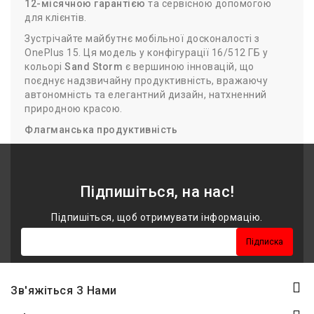
12-місячною гарантією
та сервісною допомогою
для клієнтів.
Зустрічайте майбутнє мобільної досконалості з
OnePlus 15. Ця модель у конфігурації 16/512 ГБ у
кольорі
Sand Storm
є вершиною інновацій, що
поєднує надзвичайну продуктивність, вражаючу
автономність та елегантний дизайн, натхненний
природною красою.
Флагманська продуктивність
Серцем OnePlus 15 є новий чипсет
Qualcomm
Snapdragon 8 Elite Gen 5
, який забезпечує
неперевершену швидкість та плавність у будь-яких
Підпишіться, на нас!
завданнях, від ресурсомістких ігор до
багатозадачності. З величезним обсягом
Підпишіться, щоб отримувати інформацію.
оперативної пам'яті та великим внутрішнім
сховищем, ви отримуєте безмежний простір для
Підписка
застосунків, фотографій та відео, а також миттєвий
відгук системи.
Екран, що вражає
Зв'яжіться З Нами
Пориньте у світ яскравих кольорів на 6.82-