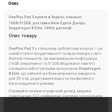
Опис
OnePlus Pad 3 купити в Україні
,
планшет
16
GB
/512
GB
,
доставка Київ Одеса Дніпро
,
Snapdragon 8 Elite
,
144
Hz
дисплей
.
Опис товару
OnePlus Pad 3
у стильному сріблястому кольорі — це
новий еталон продуктивності та мультимедіа у світі
Android-планшетів. Ця максимальна конфігурація
(
16
GB
оперативної та
512
GB
вбудованої пам'яті)
оснащена найпотужнішим процесором
Snapdragon
8 Elite
, що забезпечує безкомпромісну швидкість
для
3
D
-ігор, редагування відео та професійного
багатозадачного режиму.
Отримайте кінематографічний досвід завдяки
гігантському
13.2
-
дюймовому
дисплею з роздільною
здатністю
3.4
K
, ультраплавною частотою
144
Hz
та
12
-
бітною
глибиною кольору
з підтримкою
Dolby
Vision
. А унікальна
аудіосистема з восьми