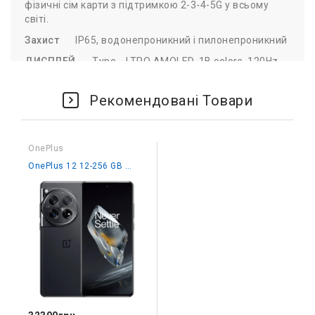
фізичні сім карти з підтримкою 2-3-4-5G у всьому
світі.
Захист
IP65, водонепроникний і пилонепроникний
ДИСПЛЕЙ
Type
LTPO AMOLED, 1B colors, 120Hz,
Dolby Vision, HDR10+, 600 nits (typ), 1600 nits (HBM),
4500 nits (peak)
Рекомендовані Товари
OnePlus
OnePlus 12 12-256 GB Silky Black