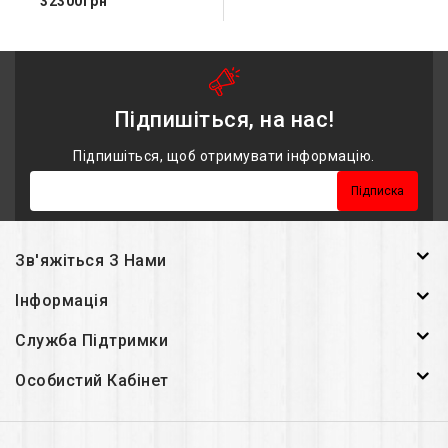
32300грн
Розмір
6.82 дюймів, 113.0 cm2 (~91.3% screen-to-
body ratio)
Роздільна здатність
1440 x 3168 pixels (~510 ppi
density)
Підпишіться, на нас!
Підпишіться, щоб отримувати інформацію.
Підписка
Зв'яжіться З Нами
Інформація
Служба Підтримки
Особистий Кабінет
Скло
Corning Gorilla Glass Victus 2