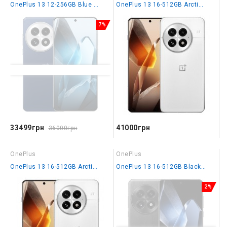
OnePlus 13 12-256GB Blue Moment IN
OnePlus 13 16-512GB Arctic Dawn EU
7%
33499грн
41000грн
36000грн
OnePlus
OnePlus
OnePlus 13 16-512GB Arctic Dawn IN
OnePlus 13 16-512GB Black Eclipse EU
2%