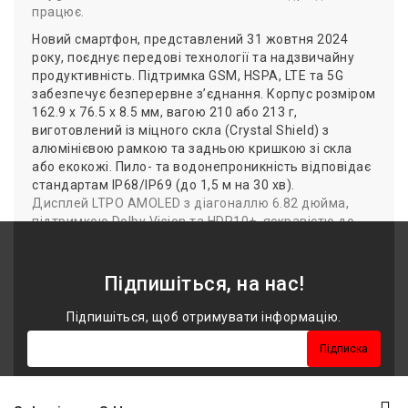
працює.
Новий смартфон, представлений 31 жовтня 2024
року, поєднує передові технології та надзвичайну
продуктивність. Підтримка GSM, HSPA, LTE та 5G
забезпечує безперервне з’єднання. Корпус розміром
162.9 x 76.5 x 8.5 мм, вагою 210 або 213 г,
виготовлений із міцного скла (Crystal Shield) з
алюмінієвою рамкою та задньою кришкою зі скла
або екокожі. Пило- та водонепроникність відповідає
стандартам IP68/IP69 (до 1,5 м на 30 хв).
Дисплей LTPO AMOLED з діагоналлю 6.82 дюйма,
підтримкою Dolby Vision та HDR10+, яскравістю до
4500 ніт забезпечує неймовірну чіткість (роздільна
здатність 1440 x 3168 пікселів).
Підпишіться, на нас!
Працює під керуванням Android 15 з OxygenOS .
Оснащений процесором Qualcomm Snapdragon 8
Підпишіться, щоб отримувати інформацію.
Elite, вбудованої пам'яті (UFS 4.0). Основна камера –
потрійна: 50 МП (ширококутна), 50 МП (перископ-
Підписка
об'єктив), 50 МП (ультраширококутна). Відео зйомка
підтримує 8K, Dolby Vision, а фронтальна камера на
32 МП підтримує 4K.