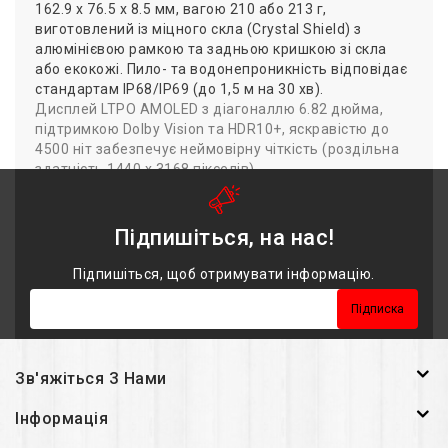
162.9 x 76.5 x 8.5 мм, вагою 210 або 213 г,
виготовлений із міцного скла (Crystal Shield) з
алюмінієвою рамкою та задньою кришкою зі скла
або екокожі. Пило- та водонепроникність відповідає
стандартам IP68/IP69 (до 1,5 м на 30 хв).
Дисплей LTPO AMOLED з діагоналлю 6.82 дюйма,
підтримкою Dolby Vision та HDR10+, яскравістю до
4500 ніт забезпечує неймовірну чіткість (роздільна
здатність 1440 x 3168 пікселів).
Працює під керуванням Android 15 з OxygenOS 15
або ColorOS 15 (для Китаю). Оснащений процесором
Підпишіться, на нас!
Qualcomm Snapdragon 8 Elite, 12-24 ГБ оперативної
пам'яті та до 1 ТБ вбудованої пам'яті (UFS 4.0).
Підпишіться, щоб отримувати інформацію.
Основна камера – потрійна: 50 МП (ширококутна), 50
МП (перископ-об'єктив), 50 МП (ультраширококутна).
Підписка
Відео зйомка підтримує 8K, Dolby Vision, а
фронтальна камера на 32 МП підтримує 4K.
Аудіосистема – стереодинаміки та Hi-Res аудіо.
Зв'яжіться З Нами
Смартфон оснащений Wi-Fi 6/7, Bluetooth 5.4, NFC,
інфрачервоним портом, та USB Type-C 3.2. Батарея
Інформація
на 6000 мАг підтримує 100W дротову зарядку (50%