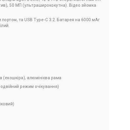
ктив), 50 МП (ультраширококутна). Відео зйомка
м портом, та USB Type-C 3.2. Батарея на 6000 мАг
ілий.
а (екошкіра), алюмінієва рама
 подвійний режим очікування)
піковий)