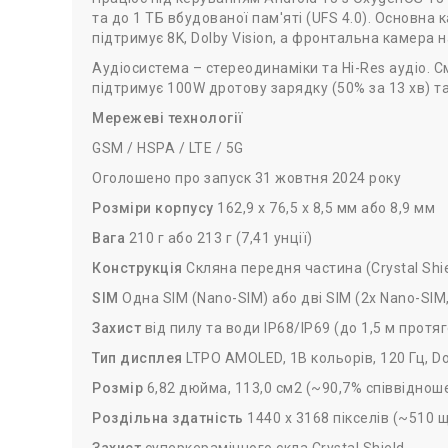
та до 1 ТБ вбудованої пам'яті (UFS 4.0). Основна
підтримує 8K, Dolby Vision, а фронтальна камера 
Аудіосистема – стереодинаміки та Hi-Res аудіо. С
підтримує 100W дротову зарядку (50% за 13 хв) та
Мережеві технології
GSM / HSPA / LTE / 5G
Оголошено про запуск 31 жовтня 2024 року
Розміри корпусу
162,9 x 76,5 x 8,5 мм або 8,9 мм
Вага
210 г або 213 г (7,41 унції)
Конструкція
Скляна передня частина (Crystal Shi
SIM
Одна SIM (Nano-SIM) або дві SIM (2x Nano-SIM
Захист
від пилу та води IP68/IP69 (до 1,5 м протяг
Тип дисплея
LTPO AMOLED, 1B кольорів, 120 Гц, Dol
Розмір
6,82 дюйма, 113,0 см2 (~90,7% співвідноше
Роздільна здатність
1440 x 3168 пікселів (~510 щ