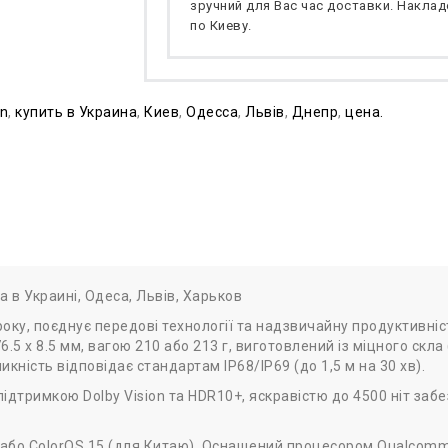
зручний для Вас час доставки. Накладе
по Киеву.
on
,
купить в Украина
,
Киев
,
Одесса
,
Львів
,
Днепр
,
цена.
а в Украині, Одеса, Львів, Харьков
ку, поєднує передові технології та надзвичайну продуктивніст
.5 x 8.5 мм, вагою 210 або 213 г, виготовлений із міцного скла
кність відповідає стандартам IP68/IP69 (до 1,5 м на 30 хв).
дтримкою Dolby Vision та HDR10+, яскравістю до 4500 ніт забез
або ColorOS 15 (для Китаю). Оснащений процесором Qualcomm S