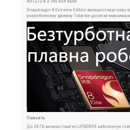
AnTuTu в 3 186 834 бали
Snapdragon 8 Extreme Edition використовує нову 
розробленому движку Tidal він досягає максималь
Памьять
До 24 ГБ великої пам'яті LPDDR5X забезпечує ста