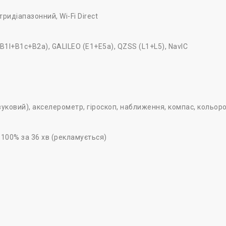
тридіапазонний, Wi-Fi Direct
B1I+B1c+B2a), GALILEO (E1+E5a), QZSS (L1+L5), NavIC
уковий), акселерометр, гіроскоп, наближення, компас, кольор
, 100% за 36 хв (рекламується)