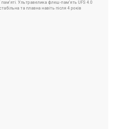
 пам’яті. Ультравелика флеш-пам’ять UFS 4.0
табільна та плавна навіть після 4 років