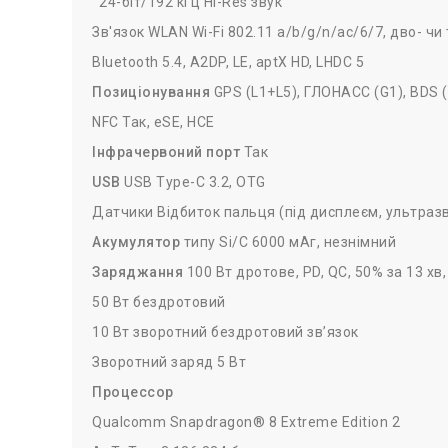
24-біт/192 кГц Hi-Res звук
Зв'язок WLAN Wi-Fi 802.11 a/b/g/n/ac/6/7, дво- чи 
Bluetooth 5.4, A2DP, LE, aptX HD, LHDC 5
Позиціонування
GPS (L1+L5), ГЛОНАСС (G1), BDS (
NFC Так, eSE, HCE
Інфрачервоний порт
Так
USB
USB Type-C 3.2, OTG
Датчики Відбиток пальця (під дисплеєм, ультразв
Акумулятор
типу Si/C 6000 мАг, незнімний
Заряджання
100 Вт дротове, PD, QC, 50% за 13 хв
50 Вт бездротовий
10 Вт зворотний бездротовий зв’язок
Зворотний заряд 5 Вт
Процессор
Qualcomm Snapdragon® 8 Extreme Edition 2