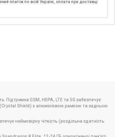
ний платіж по всій Україні, оплата при доставці
ь. Підтримка GSM, HSPA, LTE та 5G забезпечує
 (Crystal Shield) з алюмінієвою рамкою та задньою
печує неймовірну чіткість (роздільна здатність
napdragon 8 Elite, 12-24 ГБ оперативної пам'яті