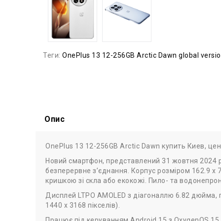
Теги:
OnePlus 13 12-256GB Arctic Dawn global versi
Опис
OnePlus 13 12-256GB Arctic Dawn купить Киев, цен
Новий смартфон, представлений 31 жовтня 2024 ро
безперервне з’єднання. Корпус розміром 162.9 x 76
кришкою зі скла або екокожі. Пило- та водонепрони
Дисплей LTPO AMOLED з діагоналлю 6.82 дюйма, пі
1440 x 3168 пікселів).
Працює під керуванням Android 15 з OxygenOS 15 