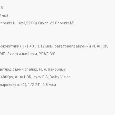
15
3 нм)
oenix L + 6x3,53 ГГц Oryon V2 Phoenix M)
рококутний), 1/1.43", 1.12 мкм, багатонаправлений PDAF, OIS
95", 3x оптичний зум, PDAF, OIS
світлодіодний спалах, HDR, панораму
fps, Auto HDR, gyro-EIS, Dolby Vision
ширококутний), 1/2.74", 0.8 мкм