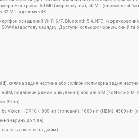
 камера – потрійна: 50 МП (ширококутна), 50 МП (перископ-об'є
на 32 МП підтримує 4K.
мартфон оснащений Wi-Fi 6/7, Bluetooth 5.4, NFC, інфрачервони
 50W бездротову зарядку. Доступні кольори: чорний, синій та б
eld), скляна задня частина або силікон-полімерна задня частин
, eSIM, подвійний режим очікування) або дві SIM (2x Nano-SIM,
ом 30 хв)
by Vision, HDR10+, 800 ніт (типовий), 1600 ніт (HBM), 4500 ніт (
ння екрану до тіла)
ільність пікселів на дюйм)