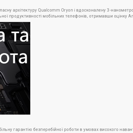
власну архітектуру Qualcomm Oryon і вдосконалену 3-нанометр
ної продуктивності мобільних телефонів, отримавши оцінку An
більну гарантію безперебійної роботи в умовах високого наван