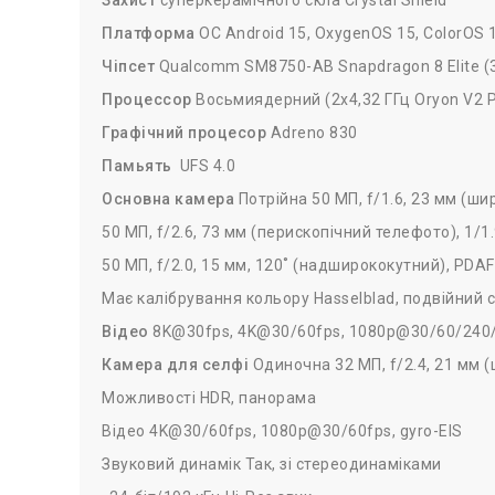
Захист
суперкерамічного скла Crystal Shield
Платформа
ОС Android 15, OxygenOS 15, ColorOS 
Чіпсет
Qualcomm SM8750-AB Snapdragon 8 Elite (
Процессор
Восьмиядерний (2x4,32 ГГц Oryon V2 Ph
Графічний процесор
Adreno 830
Памьять
UFS 4.0
Основна камера
Потрійна 50 МП, f/1.6, 23 мм (ши
50 МП, f/2.6, 73 мм (перископічний телефото), 1/1.
50 МП, f/2.0, 15 мм, 120˚ (надширококутний), PDAF
Має калібрування кольору Hasselblad, подвійний 
Відео
8K@30fps, 4K@30/60fps, 1080p@30/60/240/480
Камера для селфі
Одиночна 32 МП, f/2.4, 21 мм (
Можливості HDR, панорама
Відео 4K@30/60fps, 1080p@30/60fps, gyro-EIS
Звуковий динамік Так, зі стереодинаміками