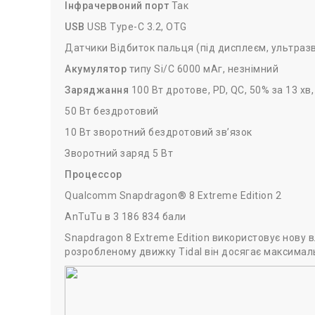
Інфрачервоний порт
Так
USB
USB Type-C 3.2, OTG
Датчики Відбиток пальця (під дисплеєм, ультразв
Акумулятор
типу Si/C 6000 мАг, незнімний
Заряджання
100 Вт дротове, PD, QC, 50% за 13 хв
50 Вт бездротовий
10 Вт зворотний бездротовий зв’язок
Зворотний заряд 5 Вт
Процессор
Qualcomm Snapdragon® 8 Extreme Edition 2
AnTuTu в 3 186 834 бали
Snapdragon 8 Extreme Edition використовує нову 
розробленому движку Tidal він досягає максималь