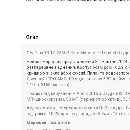
Опис
OnePlus 13 12-256GB Blue Moment EU Global Oxygen
Новий смартфон, представлений 31 жовтня 2024 ро
безперервне з’єднання. Корпус розміром 162.9 x 76
кришкою зі скла або екокожі. Пило- та водонепрони
Дисплей LTPO AMOLED з діагоналлю 6.82 дюйма, пі
1440 x 3168 пікселів).
Працює під керуванням Android 15 з OxygenOS . О
МП (ширококутна), 50 МП (перископ-об'єктив), 50 
Аудіосистема – стереодинаміки та Hi-Res аудіо. С
підтримує 100W дротову зарядку (50% за 13 хв) та
Мережеві технології