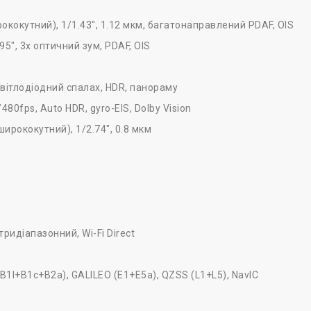
рококутний), 1/1.43", 1.12 мкм, багатонаправлений PDAF, OIS
95", 3x оптичний зум, PDAF, OIS
світлодіодний спалах, HDR, панораму
fps, Auto HDR, gyro-EIS, Dolby Vision
ширококутний), 1/2.74", 0.8 мкм
тридіапазонний, Wi-Fi Direct
B1I+B1c+B2a), GALILEO (E1+E5a), QZSS (L1+L5), NavIC