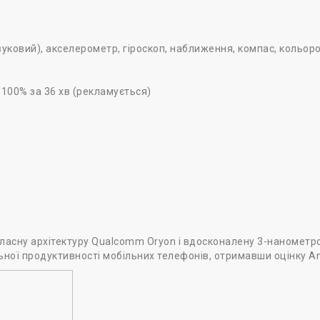
уковий), акселерометр, гіроскоп, наближення, компас, кольор
, 100% за 36 хв (рекламується)
власну архітектуру Qualcomm Oryon і вдосконалену 3-нанометр
ної продуктивності мобільних телефонів, отримавши оцінку An