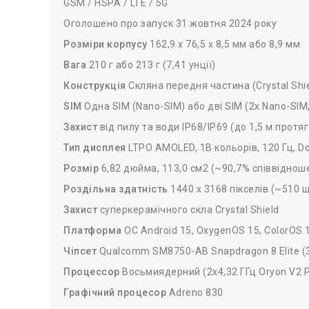
GSM / HSPA / LTE / 5G
Оголошено про запуск 31 жовтня 2024 року
Розміри корпусу
162,9 x 76,5 x 8,5 мм або 8,9 мм
Вага
210 г або 213 г (7,41 унції)
Конструкція
Скляна передня частина (Crystal Shi
SIM
Одна SIM (Nano-SIM) або дві SIM (2x Nano-SIM
Захист
від пилу та води IP68/IP69 (до 1,5 м протяг
Тип дисплея
LTPO AMOLED, 1B кольорів, 120 Гц, Dol
Розмір
6,82 дюйма, 113,0 см2 (~90,7% співвідноше
Роздільна здатність
1440 x 3168 пікселів (~510 щ
Захист
суперкерамічного скла Crystal Shield
Платформа
ОС Android 15, OxygenOS 15, ColorOS 
Чіпсет
Qualcomm SM8750-AB Snapdragon 8 Elite (
Процессор
Восьмиядерний (2x4,32 ГГц Oryon V2 Ph
Графічний процесор
Adreno 830