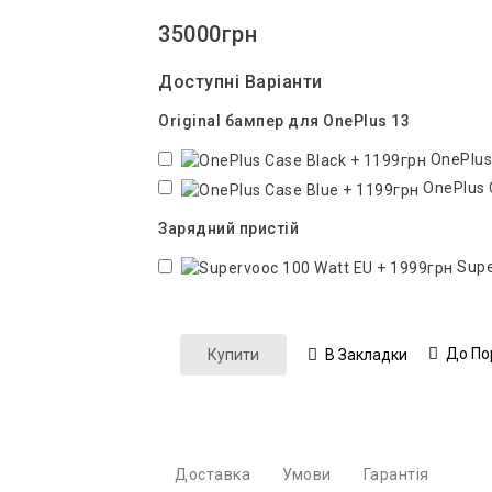
35000грн
Доступні Варіанти
Original бампер для OnePlus 13
OnePlus
OnePlus 
Зарядний пристій
Supe
До По
Купити
В Закладки
Доставка
Умови
Гарантія