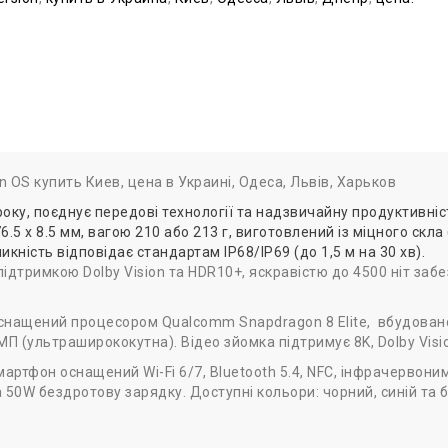
 OS купить Киев, цена в Украині, Одеса, Львів, Харьков
ку, поєднує передові технології та надзвичайну продуктивніст
.5 x 8.5 мм, вагою 210 або 213 г, виготовлений із міцного скла
кність відповідає стандартам IP68/IP69 (до 1,5 м на 30 хв).
дтримкою Dolby Vision та HDR10+, яскравістю до 4500 ніт забез
снащений процесором Qualcomm Snapdragon 8 Elite, вбудованої 
МП (ультраширококутна). Відео зйомка підтримує 8K, Dolby Vis
мартфон оснащений Wi-Fi 6/7, Bluetooth 5.4, NFC, інфрачервони
 50W бездротову зарядку. Доступні кольори: чорний, синій та б