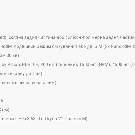
eld), скляна задня частина або силікон-полімерна задня частин
, eSIM, подвійний режим очікування) або дві SIM (2x Nano-SIM,
ом 30 хв)
by Vision, HDR10+, 800 ніт (типовий), 1600 ніт (HBM), 4500 ніт (
ння екрану до тіла)
ільність пікселів на дюйм)
15
3 нм)
oenix L + 6x3,53 ГГц Oryon V2 Phoenix M)