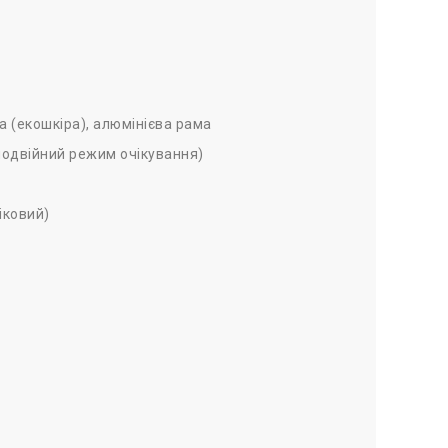
а (екошкіра), алюмінієва рама
 подвійний режим очікування)
піковий)