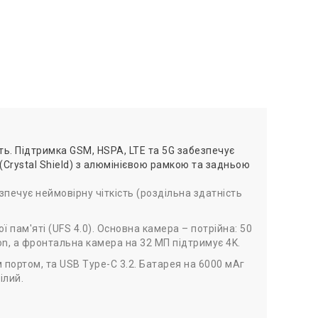
ь. Підтримка GSM, HSPA, LTE та 5G забезпечує
 (Crystal Shield) з алюмінієвою рамкою та задньою
печує неймовірну чіткість (роздільна здатність
пам'яті (UFS 4.0). Основна камера – потрійна: 50
ion, а фронтальна камера на 32 МП підтримує 4K.
м портом, та USB Type-C 3.2. Батарея на 6000 мАг
ілий.