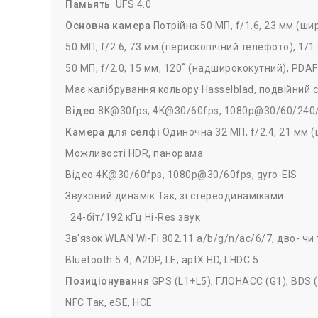
Памьять
UFS 4.0
Основна камера
Потрійна 50 МП, f/1.6, 23 мм (ши
50 МП, f/2.6, 73 мм (перископічний телефото), 1/1.
50 МП, f/2.0, 15 мм, 120˚ (надширококутний), PDAF
Має калібрування кольору Hasselblad, подвійний 
Відео
8K@30fps, 4K@30/60fps, 1080p@30/60/240/480
Камера для селфі
Одиночна 32 МП, f/2.4, 21 мм (
Можливості HDR, панорама
Відео 4K@30/60fps, 1080p@30/60fps, gyro-EIS
Звуковий динамік Так, зі стереодинаміками
24-біт/192 кГц Hi-Res звук
Зв'язок WLAN Wi-Fi 802.11 a/b/g/n/ac/6/7, дво- чи 
Bluetooth 5.4, A2DP, LE, aptX HD, LHDC 5
Позиціонування
GPS (L1+L5), ГЛОНАСС (G1), BDS (
NFC Так, eSE, HCE