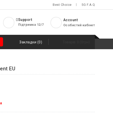
Best Choice
5G F.A.Q
Support
Account
Підтримка 12/7
Особистий кабінет
Закладки (0)
Товарів: 0 (0грн)
ent EU
я