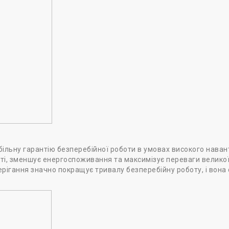
більну гарантію безперебійної роботи в умовах високого наван
ті, зменшує енергоспоживання та максимізує переваги великої
ерігання значно покращує тривалу безперебійну роботу, і вона с