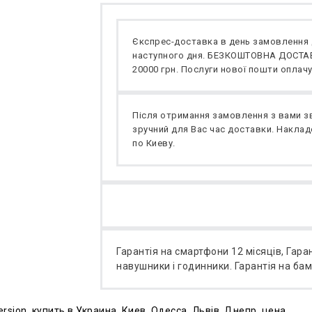
Єкспрес-доставка в день замовлення 
наступного дня. БЕЗКОШТОВНА ДОСТАВК
20000 грн. Послуги нової пошти оплачу
Після отримання замовлення з вами з
зручний для Вас час доставки. Накладе
по Киеву.
Гарантія на смартфони 12 місяців, Гаран
навушники і годинники. Гарантія на ба
ersion
,
купить в Украина
,
Киев
,
Одесса
,
Львів
,
Днепр
,
цена.