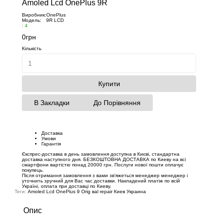
Amoled Lcd OnePlus 9R
Виробник:
OnePlus
Модель:
9R LCD
: 4
0грн
Кількість
Купити
В Закладки
До Порівняння
Доставка
Умови
Гарантія
Єкспрес-доставка в день замовлення доступна в Києві, стандартна
доставка наступного дня. БЕЗКОШТОВНА ДОСТАВКА по Киеву на всі
смартфони вартістю понад 20000 грн. Послуги нової пошти оплачує
покупець.
Після отримання замовлення з вами зв'яжеться менеджер менеджер і
уточнить зручний для Вас час доставки. Накладений платіж по всій
Україні, оплата при доставці по Киеву.
Теги:
Amoled Lcd OnePlus 9 Orig вal repair Киев Украина
Опис