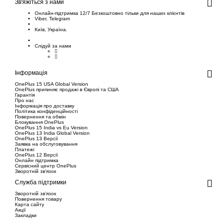
Зв'яжіться з нами
Онлайн-підтримка 12/7 Безкоштовно тільки для наших клієнтів
Viber
,
Telegram
Київ, Україна.
Слідуй за нами
Інформація
OnePlus 15 USA Global Version
OnePlus припиняє продажі в Європі та США
Гарантія
Про нас
Інформація про доставку
Політика конфіденційності
Повернення та обмін
Блокування OnePlus
OnePlus 15 India vs Eu Version
OnePlus 13 India Global Version
OnePlus 13 Версії
Заявка на обслуговування
Платежі
OnePlus 12 Версії
Онлайн підтримка
Сервісний центр OnePlus
Зворотній зв’язок
Служба підтримки
Зворотній зв’язок
Повернення товару
Карта сайту
Акції
Закладки