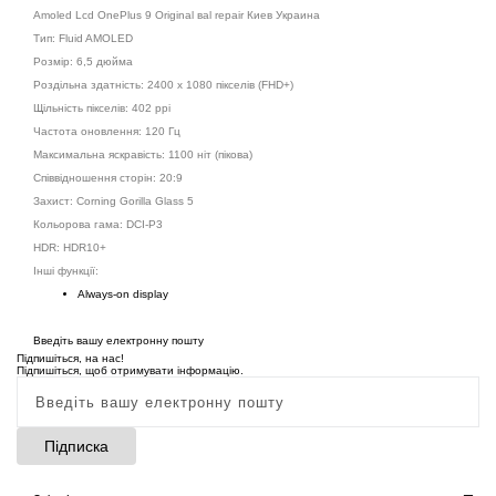
Amoled Lcd OnePlus 9 Original вal repair Киев Украина
Тип:
Fluid AMOLED
Розмір:
6,5 дюйма
Роздільна здатність:
2400 x 1080 пікселів (FHD+)
Щільність пікселів:
402 ppi
Частота оновлення:
120 Гц
Максимальна яскравість:
1100 ніт (пікова)
Співвідношення сторін:
20:9
Захист:
Corning Gorilla Glass 5
Кольорова гама:
DCI-P3
HDR:
HDR10+
Інші функції:
Always-on display
Введіть вашу електронну пошту
Підпишіться, на нас!
Підпишіться, щоб отримувати інформацію.
Підписка