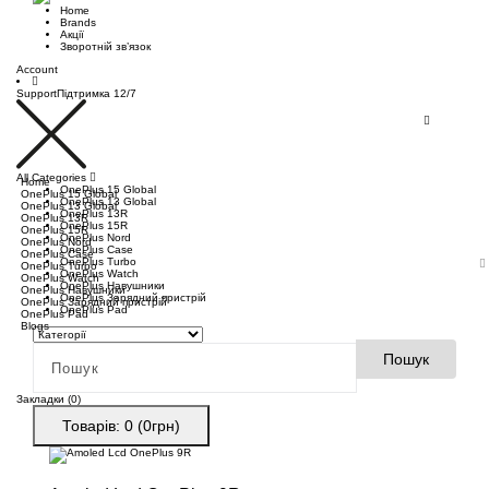
Home
Brands
Акції
Зворотній зв’язок
Account
Support
Підтримка 12/7
All Categories
Home
OnePlus 15 Global
OnePlus 15 Global
OnePlus 13 Global
OnePlus 13 Global
OnePlus 13R
OnePlus 13R
OnePlus 15R
OnePlus 15R
OnePlus Nord
OnePlus Nord
OnePlus Case
OnePlus Case
OnePlus Turbo
OnePlus Turbo
OnePlus Watch
OnePlus Watch
OnePlus Навушники
OnePlus Навушники
OnePlus Зарядний пристрій
OnePlus Зарядний пристрій
OnePlus Pad
OnePlus Pad
Blogs
Пошук
Закладки (0)
Товарів: 0 (0грн)