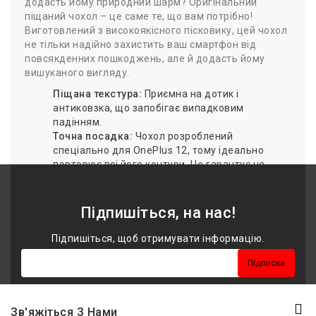
додасть йому природний шарм? Оригінальний
піщаний чохол – це саме те, що вам потрібно!
Виготовлений з високоякісного пісковику, цей чохол
не тільки надійно захистить ваш смартфон від
повсякденних пошкоджень, але й додасть йому
вишуканого вигляду.
Піщана текстура:
Приємна на дотик і
антиковзка, що запобігає випадковим
падінням.
Точна посадка:
Чохол розроблений
спеціально для OnePlus 12, тому ідеально
повторює всі його контури. Це гарантує не
тільки надійну фіксацію, але й легкий доступ
до всіх портів і кнопок.
Стильний дизайн:
Піщаний колір надає чохлу
Підпишіться, на нас!
природний і елегантний вигляд.
Легкий у догляді:
Піщаний чохол не вимагає
Підпишіться, щоб отримувати інформацію.
особливого догляду, достатньо протирати
його вологою серветкою.
Підписка
З оригінальним піщаним чохлом OnePlus 12 ваш
смартфон завжди буде в безпеці та підкреслить
Зв'яжіться З Нами
ваш природний стиль.